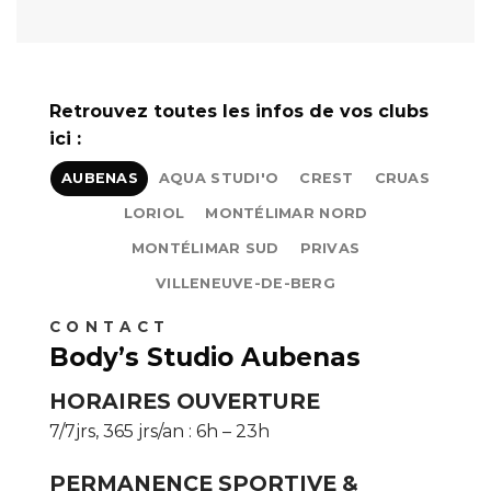
Retrouvez toutes les infos de vos clubs
ici :
AUBENAS
AQUA STUDI'O
CREST
CRUAS
LORIOL
MONTÉLIMAR NORD
MONTÉLIMAR SUD
PRIVAS
VILLENEUVE-DE-BERG
C O N T A C T
Body’s Studio Aubenas
HORAIRES OUVERTURE
7/7jrs, 365 jrs/an : 6h – 23h
PERMANENCE SPORTIVE &